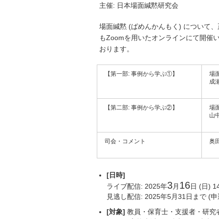
主催: 日本場面緘黙研究会
場面緘黙 (ばめんかんもく) につい
もZoomを用いたオンラインにて開
おります。
【第一部: 事例から学ぶ①】
場
成
(
【第二部: 事例から学ぶ②】
場
山
(
司会・コメント
奥
(
[日時]
3
16
ライブ配信: 2025年
月
日 (日) 
見逃し配信: 2025年5月31日まで (
[対象]
教員・保育士・支援者・研究