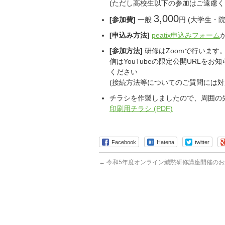
(ただし高校生以下の参加はご遠慮く
3,000
[参加費]
一般
円 (大学生・院生
[申込み方法]
peatix申込みフォーム
[参加方法]
研修はZoomで行います。
信はYouTubeの限定公開URLを
ください
(接続方法等についてのご質問には対
チラシを作製しましたので、周囲の
印刷用チラシ (PDF)
Facebook
Hatena
twitter
←
令和5年度オンライン緘黙研修講座開催のお