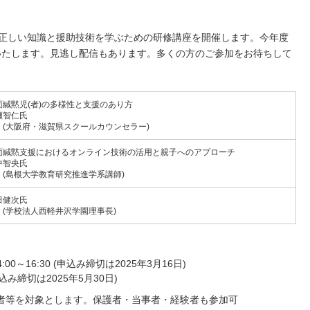
て、正しい知識と援助技術を学ぶための研修講座を開催します。今年度
催いたします。見逃し配信もあります。多くの方のご参加をお待ちして
面緘黙児(者)の多様性と支援のあり方
瀬智仁氏
大阪府・滋賀県スクールカウンセラー)
面緘黙支援におけるオンライン技術の活用と親子へのアプローチ
中智央氏
島根大学教育研究推進学系講師)
田健次氏
学校法人西軽井沢学園理事長)
14:00～16:30 (申込み締切は2025年3月16日)
申込み締切は2025年5月30日)
者等を対象とします。保護者・当事者・経験者も参加可