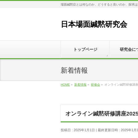
場面緘黙症とは何なのか、どうすると良いのか、探求は
日本場面緘黙研究会
トップページ
研究会に
新着情報
HOME
»
新着情報
»
研修会
»
オンライン緘黙研修講座
オンライン緘黙研修講座202
投稿日 : 2025年1月1日
最終更新日時 : 2025年1月