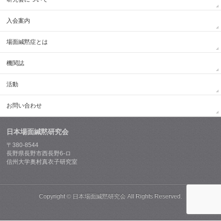
入会案内
場面緘黙症とは
機関誌
活動
お問い合わせ
日本場面緘黙研究会
〒380-8544
長野県長野市西長野6-ロ
信州大学奥村真衣子研究室
Copyright ©
日本場面緘黙研究会
All Rights Reserved.