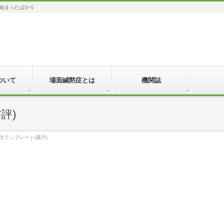
始まったばかり
ついて
場面緘黙症とは
機関誌
評)
文テンプレート(書評)