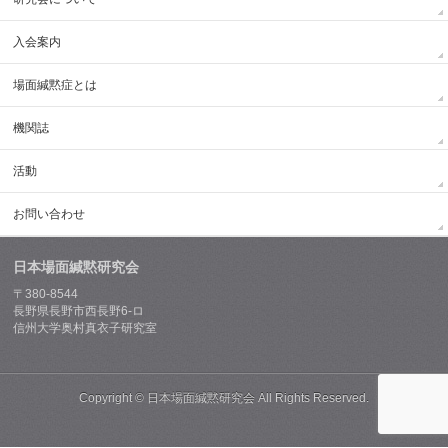
入会案内
場面緘黙症とは
機関誌
活動
お問い合わせ
日本場面緘黙研究会
〒380-8544
長野県長野市西長野6-ロ
信州大学奥村真衣子研究室
Copyright ©
日本場面緘黙研究会
All Rights Reserved.